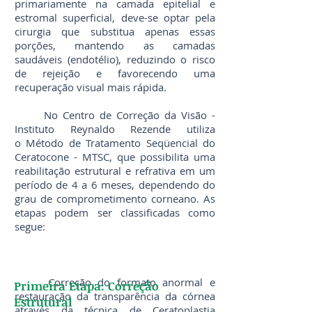
primariamente na camada epitelial e
estromal superficial, deve-se optar pela
cirurgia que substitua apenas essas
porções, mantendo as camadas
saudáveis (endotélio), reduzindo o risco
de rejeição e favorecendo uma
recuperação visual mais rápida.
No Centro de Correção da Visão -
Instituto Reynaldo Rezende utiliza
o Método de Tratamento Seqüencial do
Ceratocone - MTSC, que possibilita uma
reabilitação estrutural e refrativa em um
período de 4 a 6 meses, dependendo do
grau de comprometimento corneano. As
etapas podem ser classificadas como
segue:
Correção do formato anormal e
Primeira Etapa: Correção
restauração da transparência da córnea
Estrutural
através da técnica de Ceratoplastia